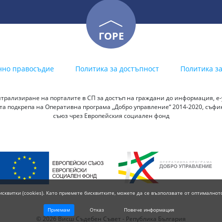
ГОРЕ
нно правосъдие
Политика за достъпност
Политика з
трализиране на порталите в СП за достъп на граждани до информация, е-у
а подкрепа на Оперативна програма „Добро управление“ 2014-2020, съф
съюз чрез Европейския социален фонд
исквитки (cookies). Като приемете бисквитките, можете да се възползвате от оптималнот
Приемам
Отказ
Повече информация
© 2026 Висш Съдебен Съвет - Република България