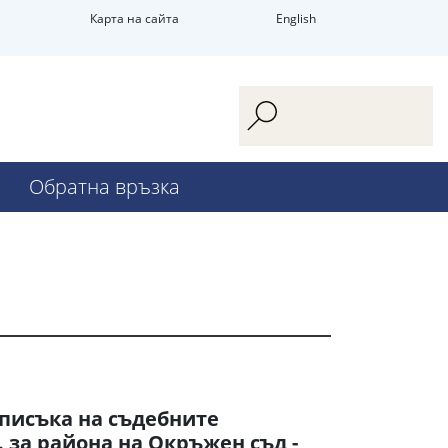
Карта на сайта
English
Обратна връзка
писъка на съдебните
. за района на Окръжен съд -