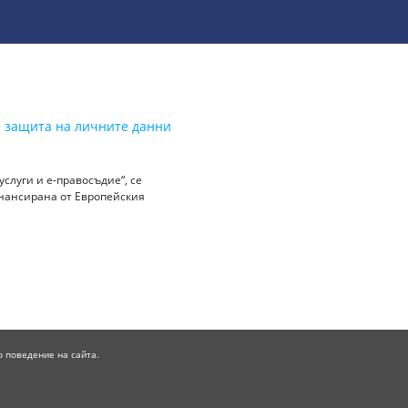
а защита на личните данни
слуги и е-правосъдие“, се
инансирана от Европейския
о поведение на сайта.