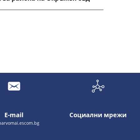
E-mail
Социални мрежи
parvomai.escom.bg