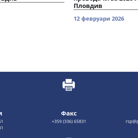
Пловдив
12 февруари 2026
и
Факс
61
+359 (336) 65831
rsp@
31