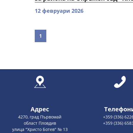
12 февруари 2026
1
Адрес
Телефон
4270, град Първомай
+359 (336) 622
област Пловдив
+359 (336) 658
улица "Христо Ботев" № 13