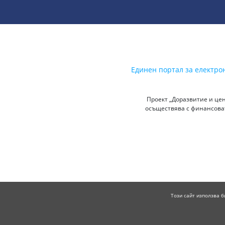
Единен портал за електро
Проект „Доразвитие и цен
осъществява с финансоват
Този сайт използва б