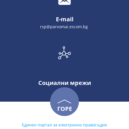
E-mail
rsp@parvomai.escom.bg
Социални мрежи
ГОРЕ
Единен портал за електронно правосъдие