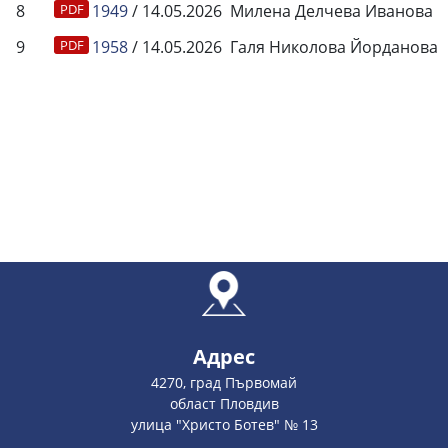
8
1949
/ 14.05.2026
Милена Делчева Иванова
9
1958
/ 14.05.2026
Галя Николова Йорданова
Адрес
4270, град Първомай
област Пловдив
улица "Христо Ботев" № 13