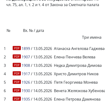
чл. 75, ал. 1, т. 2 и т. 4 от Закона за Сметната палата
№
Вх. № / дата
Три имена
1
1899
/ 13.05.2026
Атанаска Ангелова Гаджев
2
1907
/ 13.05.2026
Елена Пенчева Велева
3
1908
/ 13.05.2026
Недка Димитрова Димова
4
1917
/ 13.05.2026
Христо Димитров Ников
5
1926
/ 13.05.2026
Петя Георгиева Монева
6
1930
/ 14.05.2026
Венета Желязкова Хубенов
7
1935
/ 14.05.2026
Елена Петрова Дамянова