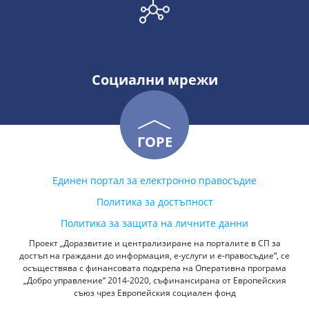
Социални мрежи
ГОРЕ
Единен портал за електронно правосъдие
Политика за достъпност
Политика за защита на личните данни
Проект „Доразвитие и централизиране на порталите в СП за
достъп на граждани до информация, е-услуги и е-правосъдие“, се
осъществява с финансовата подкрепа на Оперативна програма
„Добро управление“ 2014-2020, съфинансирана от Европейския
съюз чрез Европейския социален фонд